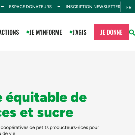
ESPACE DONATEURS
INSCRIPTION NEWSLETTER
FR
ES
ACTIONS
JE M'INFORME
J'AGIS
JE DONNE
équitable de
ces et sucre
coopératives de petits producteurs-rices pour
u de vie