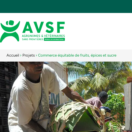
Accueil
›
Projets
›
Commerce équitable de fruits, épices et sucre