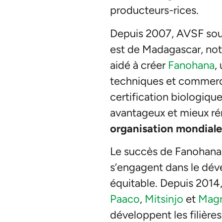
producteurs-rices.
Depuis 2007, AVSF soutie
est de Madagascar, not
aidé à créer
Fanohana
,
techniques et commerci
certification biologique
avantageux et mieux rém
organisation mondiale à
Le succès de Fanohana i
s’engagent dans le dév
équitable. Depuis 2014
Paaco
,
Mitsinjo
et
Mag
développent les filière