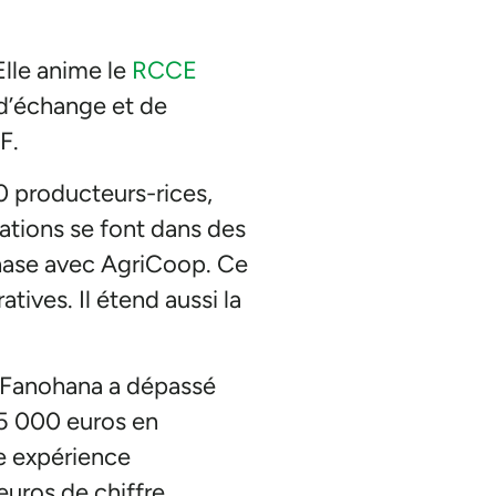
Elle anime le
RCCE
d’échange et de
F.
 producteurs-rices,
tations se font dans des
 phase avec AgriCoop. Ce
tives. Il étend aussi la
. Fanohana a dépassé
 25 000 euros en
e expérience
euros de chiffre