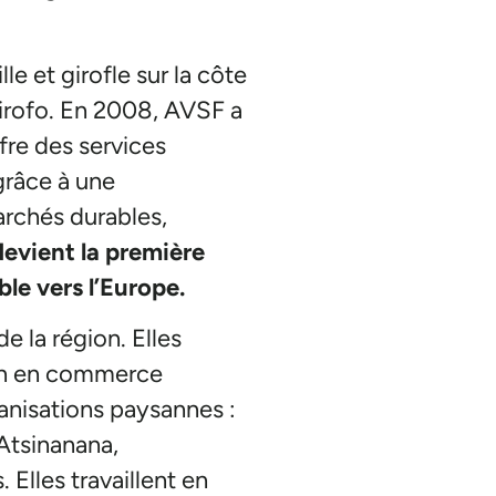
le et girofle sur la côte
irofo. En 2008, AVSF a
fre des services
grâce à une
marchés durables,
evient la première
ble vers l’Europe.
e la région. Elles
ion en commerce
anisations paysannes :
 Atsinanana,
Elles travaillent en