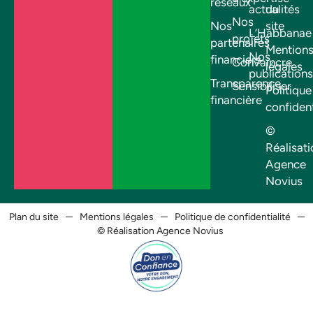
réseaux
actualités
du
Nos
Nos
site
L’Habbanae
projets
partenaires
Mention
Nos
financiers
Convaincre
légales
publications
Transparence
Sensibiliser
Politique
financière
confident
©
Réalisati
Agence
Novius
Plan du site
Mentions légales
Politique de confidentialité
© Réalisation Agence Novius