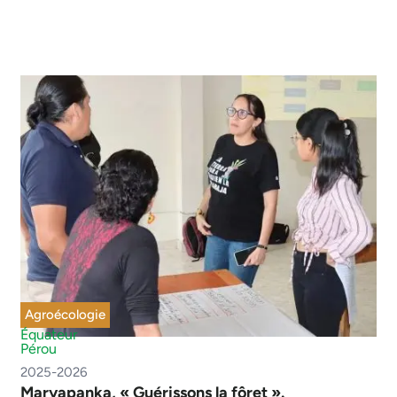
Agroécologie
Équateur
Pérou
2025-2026
Maryapanka, « Guérissons la fôret ».