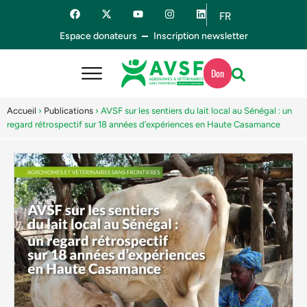
FR
ES
Espace donateurs
Inscription newsletter
Don
Accueil
›
Publications
›
AVSF sur les sentiers du lait local au Sénégal : un
regard rétrospectif sur 18 années d’expériences en Haute Casamance