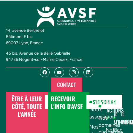
14, avenue Berthelot
Bâtiment F bis
69007 Lyon, France
45 bis, Avenue de la Belle Gabrielle
94736 Nogent-sur-Marne Cedex, France
CONTACT
ÊTRE À LEUR
RECEVOIR
DONNER
S'INSCRIRE
AVSF
NOS
CÔTÉ, TOUTE
L'INFO D'AVSF
ACTIONS
Notre
L'ANNÉE
JE
JE
association
Nos
M'INFOR
M'EN
domaines
Nos
Nos
Plan
d’expertise