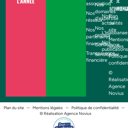
L'ANNÉE
JE
JE
association
Nos
M'INFOR
M'EN
domaines
Nos
Nos
Plan
d’expertise
réseaux
actualités
du
Nos
Nos
site
L’Habbanae
projets
partenaires
Mention
Nos
financiers
Convaincre
légales
publications
Transparence
Sensibiliser
Politique
financière
confident
©
Réalisati
Agence
Novius
Plan du site
Mentions légales
Politique de confidentialité
© Réalisation Agence Novius