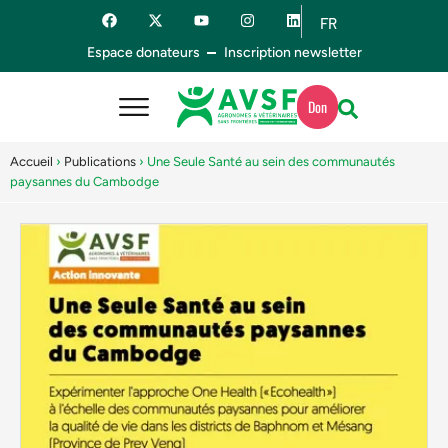
FR
ES
Espace donateurs
Inscription newsletter
Don
Accueil
›
Publications
›
Une Seule Santé au sein des communautés
paysannes du Cambodge