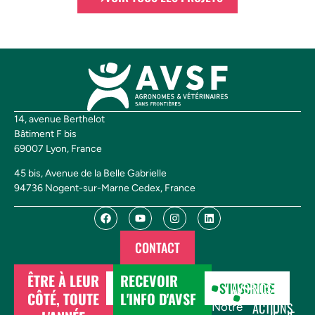
14, avenue Berthelot
Bâtiment F bis
69007 Lyon, France
45 bis, Avenue de la Belle Gabrielle
94736 Nogent-sur-Marne Cedex, France
CONTACT
ÊTRE À LEUR
RECEVOIR
DONNER
S'INSCRIRE
AVSF
NOS
CÔTÉ, TOUTE
L'INFO D'AVSF
ACTIONS
Notre