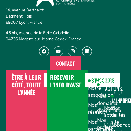
14, avenue Berthelot
Bâtiment F bis
69007 Lyon, France
45 bis, Avenue de la Belle Gabrielle
94736 Nogent-sur-Marne Cedex, France
CONTACT
ÊTRE À LEUR
RECEVOIR
DONNER
S'INSCRIRE
AVSF
NOS
CÔTÉ, TOUTE
L'INFO D'AVSF
ACTIONS
Notre
L'ANNÉE
JE
JE
association
Nos
M'INFOR
M'EN
domaines
Nos
Nos
Plan
d’expertise
réseaux
actualités
du
Nos
Nos
site
L’Habbanae
projets
partenaires