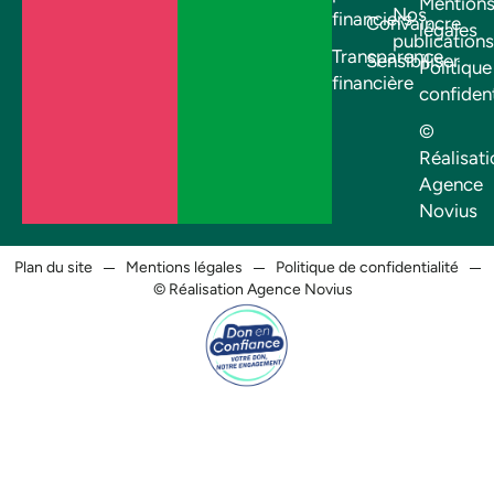
Mention
Nos
financiers
Convaincre
légales
publications
Transparence
Sensibiliser
Politique
financière
confident
©
Réalisati
Agence
Novius
Plan du site
Mentions légales
Politique de confidentialité
© Réalisation Agence Novius