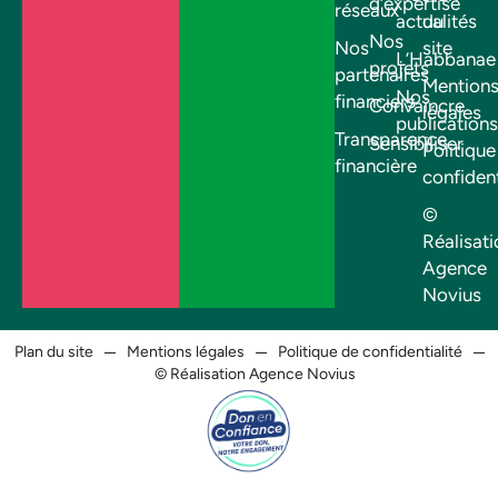
d’expertise
réseaux
actualités
du
Nos
Nos
site
L’Habbanae
projets
partenaires
Mention
Nos
financiers
Convaincre
légales
publications
Transparence
Sensibiliser
Politique
financière
confident
©
Réalisati
Agence
Novius
Plan du site
Mentions légales
Politique de confidentialité
© Réalisation Agence Novius