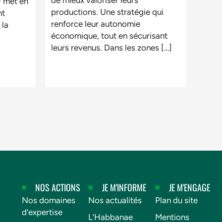
de mieux valoriser leurs
 met en
productions. Une stratégie qui
nt
renforce leur autonomie
 la
économique, tout en sécurisant
leurs revenus. Dans les zones […]
NOS ACTIONS
JE M'INFORME
JE M'ENGAGE
Nos domaines
Nos actualités
Plan du site
d’expertise
L’Habbanae
Mentions