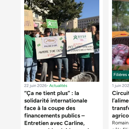
Filières
22 juin 2026
-
Actualités
1 juin 20
“Ça ne tient plus” : la
Circui
solidarité internationale
l’alim
face à la coupe des
trans
financements publics –
agrico
Entretien avec Carline,
Romain 