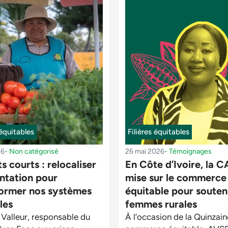
 équitables
Filières équitables
26
-
Non catégorisé
26 mai 2026
-
Témoignages
ts courts : relocaliser
En Côte d’Ivoire, la 
entation pour
mise sur le commerce
former nos systèmes
équitable pour souteni
les
femmes rurales
Valleur, responsable du
À l’occasion de la Quinzai