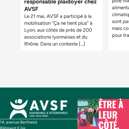
pôle fil
responsable plaidoyer chez
aliment
AVSF
climatiq
Le 21 mai, AVSF a participé à la
sont pa
mobilisation “Ça ne tient plus” à
mais con
Lyon, aux côtés de près de 200
pour tr
associations lyonnaises et du
Rhône. Dans un contexte […]
ÊTRE À
LEUR
CÔTÉ,
14, avenue Berthelot
Bâtiment F bis