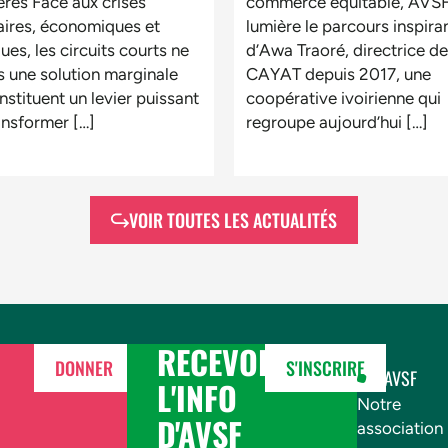
ières Face aux crises
commerce équitable, AVSF
aires, économiques et
lumière le parcours inspira
ues, les circuits courts ne
d’Awa Traoré, directrice de
s une solution marginale
CAYAT depuis 2017, une
stituent un levier puissant
coopérative ivoirienne qui
ansformer […]
regroupe aujourd’hui […]
VOIR TOUTES LES ACTUALITÉS
RECEVOIR
DONNER
S'INSCRIRE
AVSF
L'INFO
Notre
D'AVSF
association