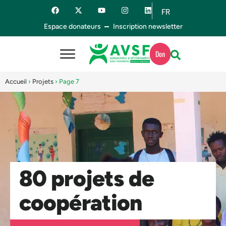
FR
ES
Espace donateurs
Inscription newsletter
Don
Accueil
›
Projets
›
Page 7
80 projets de
coopération