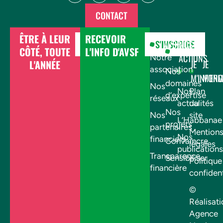
CONTACT
ÊTRE À LEUR
RECEVOIR
DONNER
S'INSCRIRE
AVSF
NOS
CÔTÉ, TOUTE
L'INFO D'AVSF
ACTIONS
Notre
L'ANNÉE
JE
JE
association
Nos
M'INFOR
M'EN
domaines
Nos
Nos
Plan
d’expertise
réseaux
actualités
du
Nos
Nos
site
L’Habbanae
projets
partenaires
Mention
Nos
financiers
Convaincre
légales
publications
Transparence
Sensibiliser
Politique
financière
confident
©
Réalisati
Agence