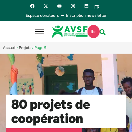
FR
ES
Espace donateurs
Inscription newsletter
Don
Accueil
›
Projets
›
Page 9
80 projets de
coopération