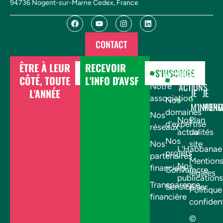
94736 Nogent-sur-Marne Cedex, France
CONTACT
ÊTRE À LEUR
RECEVOIR
DONNER
S'INSCRIRE
AVSF
NOS
CÔTÉ, TOUTE
L'INFO D'AVSF
ACTIONS
Notre
L'ANNÉE
JE
JE
association
Nos
M'INFOR
M'EN
domaines
Nos
Nos
Plan
d’expertise
réseaux
actualités
du
Nos
Nos
site
L’Habbanae
projets
partenaires
Mention
Nos
financiers
Convaincre
légales
publications
Transparence
Sensibiliser
Politique
financière
confident
©