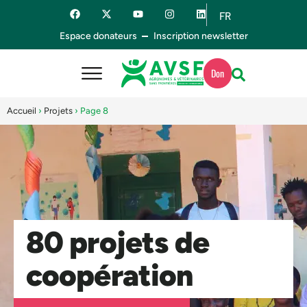
FR
ES
Espace donateurs
Inscription newsletter
Don
Accueil
›
Projets
›
Page 8
80 projets de
coopération