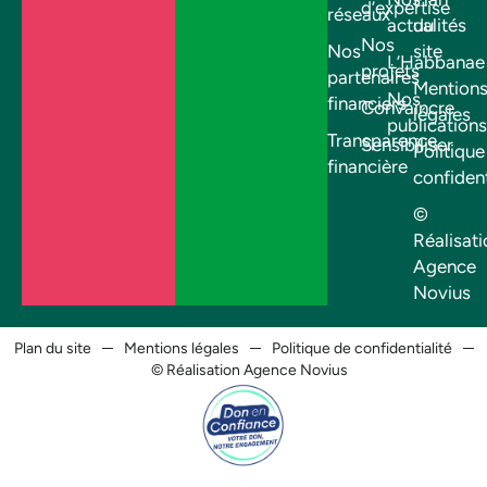
d’expertise
réseaux
actualités
du
Nos
Nos
site
L’Habbanae
projets
partenaires
Mention
Nos
financiers
Convaincre
légales
publications
Transparence
Sensibiliser
Politique
financière
confident
©
Réalisati
Agence
Novius
Plan du site
Mentions légales
Politique de confidentialité
© Réalisation Agence Novius