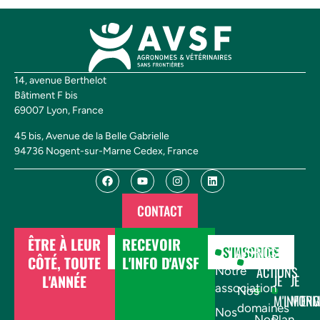
14, avenue Berthelot
Bâtiment F bis
69007 Lyon, France
45 bis, Avenue de la Belle Gabrielle
94736 Nogent-sur-Marne Cedex, France
CONTACT
ÊTRE À LEUR
RECEVOIR
DONNER
S'INSCRIRE
AVSF
NOS
CÔTÉ, TOUTE
L'INFO D'AVSF
ACTIONS
Notre
L'ANNÉE
JE
JE
association
Nos
M'INFOR
M'EN
domaines
Nos
Nos
Plan