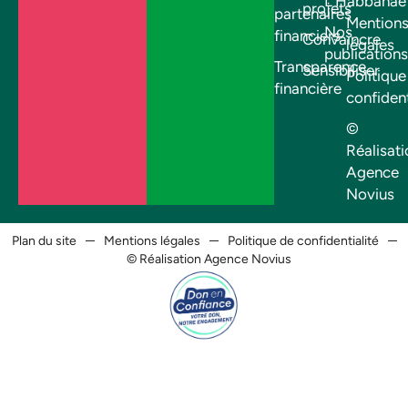
L’Habbanae
projets
partenaires
Mention
Nos
financiers
Convaincre
légales
publications
Transparence
Sensibiliser
Politique
financière
confident
©
Réalisati
Agence
Novius
Plan du site
Mentions légales
Politique de confidentialité
© Réalisation Agence Novius