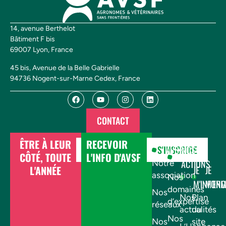
14, avenue Berthelot
Bâtiment F bis
69007 Lyon, France
45 bis, Avenue de la Belle Gabrielle
94736 Nogent-sur-Marne Cedex, France
CONTACT
ÊTRE À LEUR
RECEVOIR
DONNER
S'INSCRIRE
AVSF
NOS
CÔTÉ, TOUTE
L'INFO D'AVSF
ACTIONS
Notre
L'ANNÉE
JE
JE
association
Nos
M'INFOR
M'EN
domaines
Nos
Nos
Plan
d’expertise
réseaux
actualités
du
Nos
Nos
site